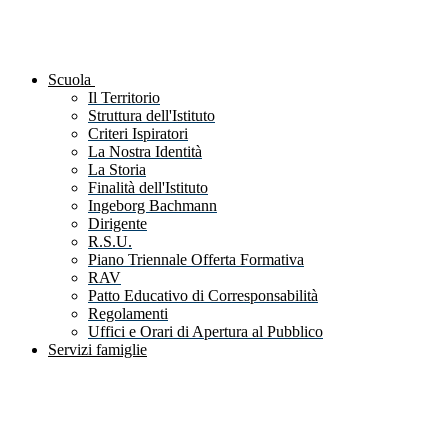
Scuola
Il Territorio
Struttura dell'Istituto
Criteri Ispiratori
La Nostra Identità
La Storia
Finalità dell'Istituto
Ingeborg Bachmann
Dirigente
R.S.U.
Piano Triennale Offerta Formativa
RAV
Patto Educativo di Corresponsabilità
Regolamenti
Uffici e Orari di Apertura al Pubblico
Servizi famiglie