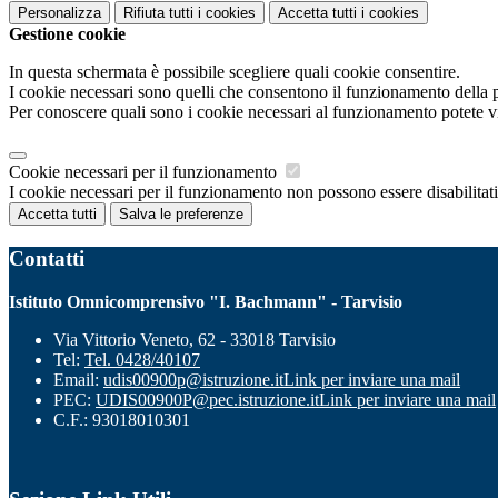
Personalizza
Rifiuta tutti
i cookies
Accetta tutti
i cookies
Gestione cookie
In questa schermata è possibile scegliere quali cookie consentire.
I cookie necessari sono quelli che consentono il funzionamento della pi
Per conoscere quali sono i cookie necessari al funzionamento potete v
Cookie necessari per il funzionamento
I cookie necessari per il funzionamento non possono essere disabilitati.
Accetta tutti
Salva le preferenze
Contatti
Istituto Omnicomprensivo "I. Bachmann" - Tarvisio
Via Vittorio Veneto, 62 - 33018 Tarvisio
Tel:
Tel. 0428/40107
Email:
udis00900p@istruzione.it
Link per inviare una mail
PEC:
UDIS00900P@pec.istruzione.it
Link per inviare una mail
C.F.: 93018010301