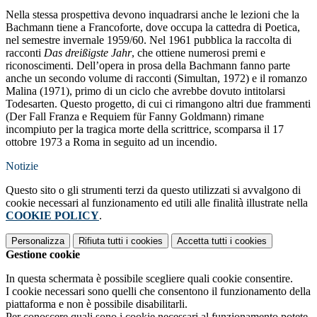
Nella stessa prospettiva devono inquadrarsi anche le lezioni che la
Bachmann tiene a Francoforte, dove occupa la cattedra di Poetica,
nel semestre invernale 1959/60. Nel 1961 pubblica la raccolta di
racconti
Das dreißigste Jahr
, che ottiene numerosi premi e
riconoscimenti. Dell’opera in prosa della Bachmann fanno parte
anche un secondo volume di racconti (Simultan, 1972) e il romanzo
Malina (1971), primo di un ciclo che avrebbe dovuto intitolarsi
Todesarten. Questo progetto, di cui ci rimangono altri due frammenti
(Der Fall Franza e Requiem für Fanny Goldmann) rimane
incompiuto per la tragica morte della scrittrice, scomparsa il 17
ottobre 1973 a Roma in seguito ad un incendio.
Notizie
Questo sito o gli strumenti terzi da questo utilizzati si avvalgono di
cookie necessari al funzionamento ed utili alle finalità illustrate nella
COOKIE POLICY
.
Personalizza
Rifiuta tutti
i cookies
Accetta tutti
i cookies
Gestione cookie
In questa schermata è possibile scegliere quali cookie consentire.
I cookie necessari sono quelli che consentono il funzionamento della
piattaforma e non è possibile disabilitarli.
Per conoscere quali sono i cookie necessari al funzionamento potete