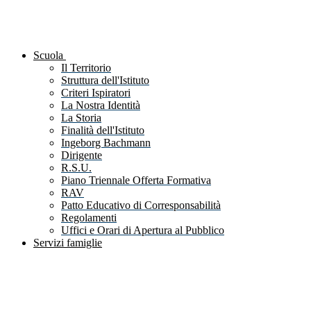
Scuola
Il Territorio
Struttura dell'Istituto
Criteri Ispiratori
La Nostra Identità
La Storia
Finalità dell'Istituto
Ingeborg Bachmann
Dirigente
R.S.U.
Piano Triennale Offerta Formativa
RAV
Patto Educativo di Corresponsabilità
Regolamenti
Uffici e Orari di Apertura al Pubblico
Servizi famiglie