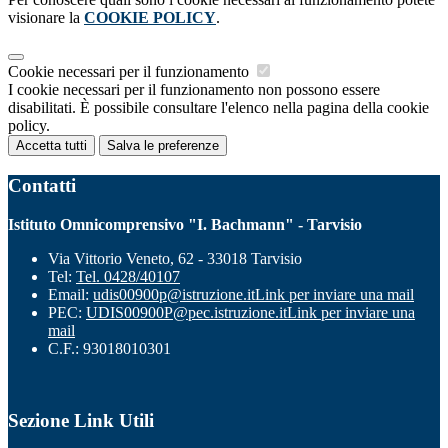
visionare la
COOKIE POLICY
.
Cookie necessari per il funzionamento
I cookie necessari per il funzionamento non possono essere
disabilitati. È possibile consultare l'elenco nella pagina della cookie
policy.
Accetta tutti
Salva le preferenze
Contatti
Istituto Omnicomprensivo "I. Bachmann" - Tarvisio
Via Vittorio Veneto, 62 - 33018 Tarvisio
Tel:
Tel. 0428/40107
Email:
udis00900p@istruzione.it
Link per inviare una mail
PEC:
UDIS00900P@pec.istruzione.it
Link per inviare una
mail
C.F.: 93018010301
Sezione Link Utili