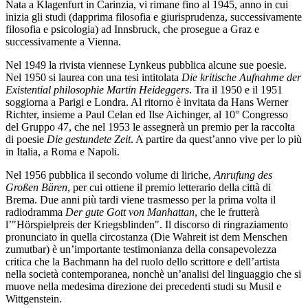
Nata a Klagenfurt in Carinzia, vi rimane fino al 1945, anno in cui
inizia gli studi (dapprima filosofia e giurisprudenza, successivamente
filosofia e psicologia) ad Innsbruck, che prosegue a Graz e
successivamente a Vienna.
Nel 1949 la rivista viennese Lynkeus pubblica alcune sue poesie.
Nel 1950 si laurea con una tesi intitolata
Die kritische Aufnahme der
Existential philosophie Martin Heideggers
. Tra il 1950 e il 1951
soggiorna a Parigi e Londra. Al ritorno è invitata da Hans Werner
Richter, insieme a Paul Celan ed Ilse Aichinger, al 10° Congresso
del Gruppo 47, che nel 1953 le assegnerà un premio per la raccolta
di poesie
Die gestundete Zeit
. A partire da quest’anno vive per lo più
in Italia, a Roma e Napoli.
Nel 1956 pubblica il secondo volume di liriche,
Anrufung des
Großen Bären
, per cui ottiene il premio letterario della città di
Brema. Due anni più tardi viene trasmesso per la prima volta il
radiodramma
Der gute Gott von Manhattan
, che le frutterà
l’"Hörspielpreis der Kriegsblinden". Il discorso di ringraziamento
pronunciato in quella circostanza (Die Wahreit ist dem Menschen
zumutbar) è un’importante testimonianza della consapevolezza
critica che la Bachmann ha del ruolo dello scrittore e dell’artista
nella società contemporanea, nonchè un’analisi del linguaggio che si
muove nella medesima direzione dei precedenti studi su Musil e
Wittgenstein.