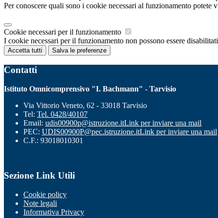
Per conoscere quali sono i cookie necessari al funzionamento potete v
Cookie necessari per il funzionamento
I cookie necessari per il funzionamento non possono essere disabilitati.
Accetta tutti
Salva le preferenze
Contatti
Istituto Omnicomprensivo "I. Bachmann" - Tarvisio
Via Vittorio Veneto, 62 - 33018 Tarvisio
Tel:
Tel. 0428/40107
Email:
udis00900p@istruzione.it
Link per inviare una mail
PEC:
UDIS00900P@pec.istruzione.it
Link per inviare una mail
C.F.: 93018010301
Sezione Link Utili
Cookie policy
Note legali
Informativa Privacy