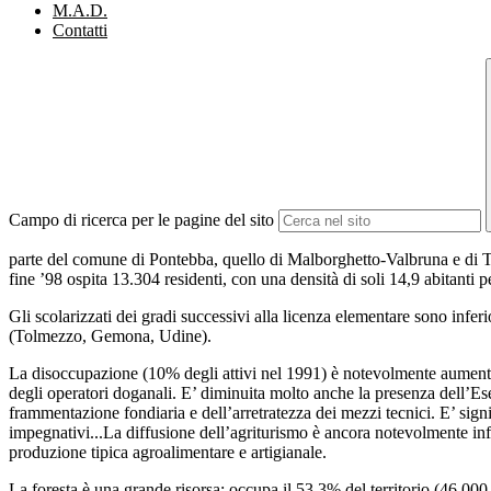
M.A.D.
Contatti
Campo di ricerca per le pagine del sito
parte del comune di Pontebba, quello di Malborghetto-Valbruna e di Tarvi
fine ’98 ospita 13.304 residenti, con una densità di soli 14,9 abitanti 
Gli scolarizzati dei gradi successivi alla licenza elementare sono inferi
(Tolmezzo, Gemona, Udine).
La disoccupazione (10% degli attivi nel 1991) è notevolmente aumentat
degli operatori doganali. E’ diminuita molto anche la presenza dell’Es
frammentazione fondiaria e dell’arretratezza dei mezzi tecnici. E’ signif
impegnativi...La diffusione dell’agriturismo è ancora notevolmente inf
produzione tipica agroalimentare e artigianale.
La foresta è una grande risorsa: occupa il 53,3% del territorio (46.000 h