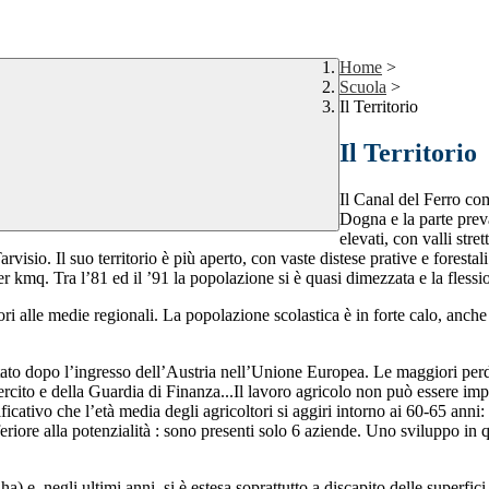
Home
>
Scuola
>
Il Territorio
Il Territorio
Il Canal del Ferro co
Dogna e la parte preval
elevati, con valli str
sio. Il suo territorio è più aperto, con vaste distese prative e forestali
per kmq. Tra l’81 ed il ’91 la popolazione si è quasi dimezzata e la fless
ori alle medie regionali. La popolazione scolastica è in forte calo, anche p
o dopo l’ingresso dell’Austria nell’Unione Europea. Le maggiori perdit
ercito e della Guardia di Finanza...Il lavoro agricolo non può essere imp
icativo che l’età media degli agricoltori si aggiri intorno ai 60-65 anni: 
eriore alla potenzialità : sono presenti solo 6 aziende. Uno sviluppo i
a) e, negli ultimi anni, si è estesa soprattutto a discapito delle superfici