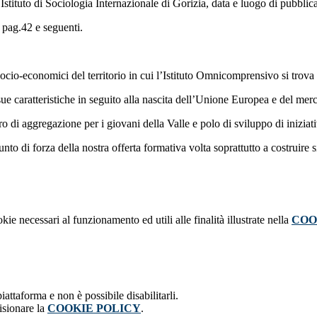
stituto di Sociologia Internazionale di Gorizia, data e luogo di pubblic
a pag.42 e seguenti.
 socio-economici del territorio in cui l’Istituto Omnicomprensivo si trov
e sue caratteristiche in seguito alla nascita dell’Unione Europea e del me
ro di aggregazione per i giovani della Valle e polo di sviluppo di iniziativ
to di forza della nostra offerta formativa volta soprattutto a costruire si
kie necessari al funzionamento ed utili alle finalità illustrate nella
COO
attaforma e non è possibile disabilitarli.
isionare la
COOKIE POLICY
.