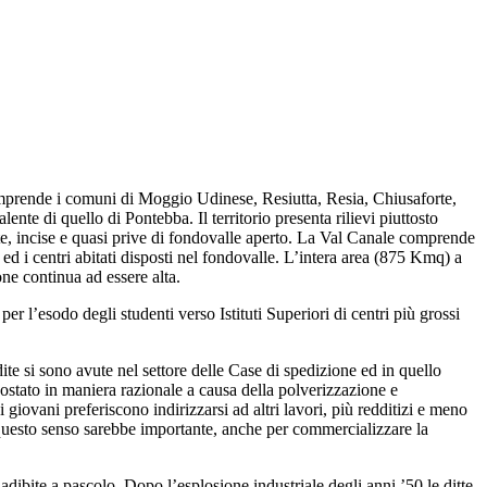
mprende i comuni di Moggio Udinese, Resiutta, Resia, Chiusaforte,
ente di quello di Pontebba. Il territorio presenta rilievi piuttosto
ette, incise e quasi prive di fondovalle aperto. La Val Canale comprende
 ed i centri abitati disposti nel fondovalle. L’intera area (875 Kmq) a
ione continua ad essere alta.
er l’esodo degli studenti verso Istituti Superiori di centri più grossi
e si sono avute nel settore delle Case di spedizione ed in quello
ostato in maniera razionale a causa della polverizzazione e
i giovani preferiscono indirizzarsi ad altri lavori, più redditizi e meno
n questo senso sarebbe importante, anche per commercializzare la
 adibite a pascolo. Dopo l’esplosione industriale degli anni ’50 le ditte