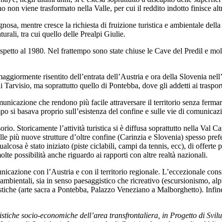
non viene trasformato nella Valle, per cui il reddito indotto finisce al
sa, mentre cresce la richiesta di fruizione turistica e ambientale della
urali, tra cui quello delle Prealpi Giulie.
rispetto al 1980. Nel frattempo sono state chiuse le Cave del Predil e mol
a maggiormente risentito dell’entrata dell’Austria e ora della Slovenia ne
di Tarvisio, ma soprattutto quello di Pontebba, dove gli addetti ai trasp
nicazione che rendono più facile attraversare il territorio senza ferma
si basava proprio sull’esistenza del confine e sulle vie di comunicazio
orio. Storicamente l’attività turistica si è diffusa soprattutto nella Val 
elle più nuove strutture d’oltre confine (Carinzia e Slovenia) spesso prefer
lcosa è stato iniziato (piste ciclabili, campi da tennis, ecc), di offerte p
olte possibilità anche riguardo ai rapporti con altre realtà nazionali.
omunicazione con l’Austria e con il territorio regionale. L’eccezionale con
i ambientali, sia in senso paesaggistico che ricreativo (escursionismo, alpi
istiche (arte sacra a Pontebba, Palazzo Veneziano a Malborghetto). Infine v
istiche socio-economiche dell’area transfrontaliera, in Progetto di S