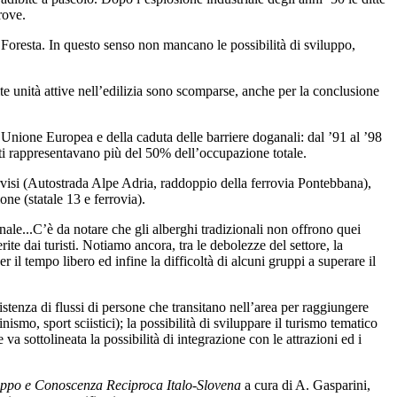
trove.
 Foresta. In questo senso non mancano le possibilità di sviluppo,
te unità attive nell’edilizia sono scomparse, anche per la conclusione
ll’Unione Europea e della caduta delle barriere doganali: dal ’91 al ’98
orti rappresentavano più del 50% dell’occupazione totale.
rvisi (Autostrada Alpe Adria, raddoppio della ferrovia Pontebbana),
ne (statale 13 e ferrovia).
Canale...C’è da notare che gli alberghi tradizionali non offrono quei
ite dai turisti. Notiamo ancora, tra le debolezze del settore, la
er il tempo libero ed infine la difficoltà di alcuni gruppi a superare il
sistenza di flussi di persone che transitano nell’area per raggiungere
nismo, sport sciistici); la possibilità di sviluppare il turismo tematico
a sottolineata la possibilità di integrazione con le attrazioni ed i
viluppo e Conoscenza Reciproca Italo-Slovena
a cura di A. Gasparini,