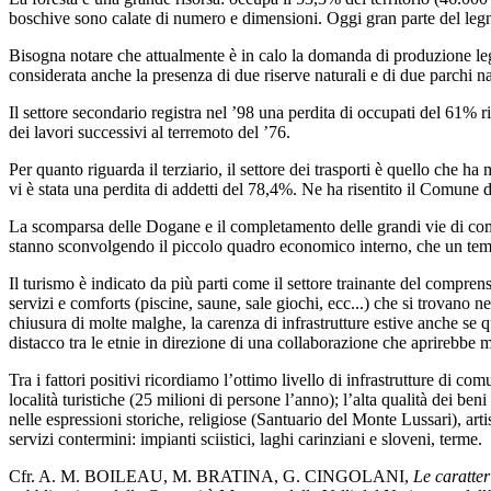
boschive sono calate di numero e dimensioni. Oggi gran parte del legno 
Bisogna notare che attualmente è in calo la domanda di produzione legno
considerata anche la presenza di due riserve naturali e di due parchi nat
Il settore secondario registra nel ’98 una perdita di occupati del 61% 
dei lavori successivi al terremoto del ’76.
Per quanto riguarda il terziario, il settore dei trasporti è quello che h
vi è stata una perdita di addetti del 78,4%. Ne ha risentito il Comune 
La scomparsa delle Dogane e il completamento delle grandi vie di comu
stanno sconvolgendo il piccolo quadro economico interno, che un tempo 
Il turismo è indicato da più parti come il settore trainante del comprens
servizi e comforts (piscine, saune, sale giochi, ecc...) che si trovano n
chiusura di molte malghe, la carenza di infrastrutture estive anche se qua
distacco tra le etnie in direzione di una collaborazione che aprirebbe m
Tra i fattori positivi ricordiamo l’ottimo livello di infrastrutture di c
località turistiche (25 milioni di persone l’anno); l’alta qualità dei ben
nelle espressioni storiche, religiose (Santuario del Monte Lussari), art
servizi contermini: impianti sciistici, laghi carinziani e sloveni, terme.
Cfr. A. M. BOILEAU, M. BRATINA, G. CINGOLANI,
Le caratter