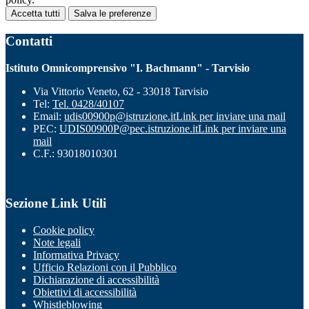
Accetta tutti
Salva le preferenze
Contatti
Istituto Omnicomprensivo "I. Bachmann" - Tarvisio
Via Vittorio Veneto, 62 - 33018 Tarvisio
Tel:
Tel. 0428/40107
Email:
udis00900p@istruzione.it
Link per inviare una mail
PEC:
UDIS00900P@pec.istruzione.it
Link per inviare una
mail
C.F.: 93018010301
Sezione Link Utili
Cookie policy
Note legali
Informativa Privacy
Ufficio Relazioni con il Pubblico
Dichiarazione di accessibilità
Obiettivi di accessibilità
Whistleblowing