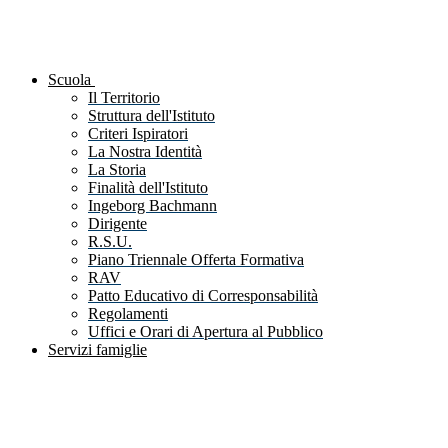
Scuola
Il Territorio
Struttura dell'Istituto
Criteri Ispiratori
La Nostra Identità
La Storia
Finalità dell'Istituto
Ingeborg Bachmann
Dirigente
R.S.U.
Piano Triennale Offerta Formativa
RAV
Patto Educativo di Corresponsabilità
Regolamenti
Uffici e Orari di Apertura al Pubblico
Servizi famiglie