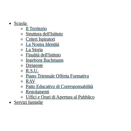
Scuola
Il Territorio
Struttura dell'Istituto
Criteri Ispiratori
La Nostra Identità
La Storia
Finalità dell'Istituto
Ingeborg Bachmann
Dirigente
R.S.U.
Piano Triennale Offerta Formativa
RAV
Patto Educativo di Corresponsabilità
Regolamenti
Uffici e Orari di Apertura al Pubblico
Servizi famiglie