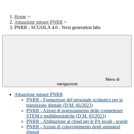
Home
>
Attuazione misure PNRR
>
PNRR - SCUOLA 4.0 - Next generation labs
Menu di
navigazione
Attuazione misure PNRR
PNRR - Formazione del personale scolastico per la
transizione digitale (D.M. 66/2023)
PNRR - Azioni di potenziamento delle competenze
STEM e multilinguistiche (D.M. 65/2023)
PNRR - Abilitazione al cloud per le PA locali - scuole
PNRR - Azioni di coinvolgimento degli animatori
digitali