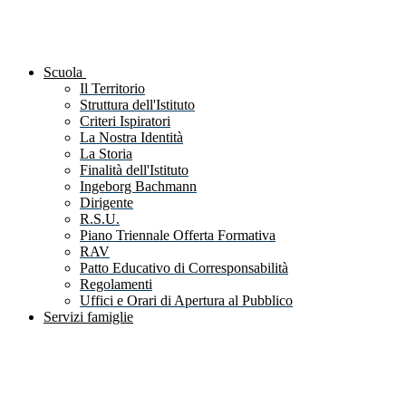
Scuola
Il Territorio
Struttura dell'Istituto
Criteri Ispiratori
La Nostra Identità
La Storia
Finalità dell'Istituto
Ingeborg Bachmann
Dirigente
R.S.U.
Piano Triennale Offerta Formativa
RAV
Patto Educativo di Corresponsabilità
Regolamenti
Uffici e Orari di Apertura al Pubblico
Servizi famiglie