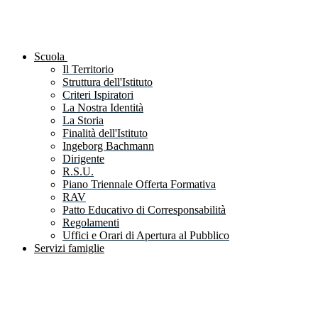
Scuola
Il Territorio
Struttura dell'Istituto
Criteri Ispiratori
La Nostra Identità
La Storia
Finalità dell'Istituto
Ingeborg Bachmann
Dirigente
R.S.U.
Piano Triennale Offerta Formativa
RAV
Patto Educativo di Corresponsabilità
Regolamenti
Uffici e Orari di Apertura al Pubblico
Servizi famiglie