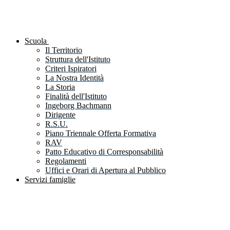
Scuola
Il Territorio
Struttura dell'Istituto
Criteri Ispiratori
La Nostra Identità
La Storia
Finalità dell'Istituto
Ingeborg Bachmann
Dirigente
R.S.U.
Piano Triennale Offerta Formativa
RAV
Patto Educativo di Corresponsabilità
Regolamenti
Uffici e Orari di Apertura al Pubblico
Servizi famiglie