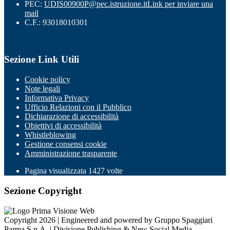
PEC:
UDIS00900P@pec.istruzione.it
Link per inviare una
mail
C.F.: 93018010301
Sezione Link Utili
Cookie policy
Note legali
Informativa Privacy
Ufficio Relazioni con il Pubblico
Dichiarazione di accessibilità
Obiettivi di accessibilità
Whistleblowing
Gestione consensi cookie
Amministrazione trasparente
Pagina visualizzata
1427
volte
Sezione Copyright
Copyright 2026 | Engineered and powered by Gruppo Spaggiari
Parma S.p.A. | Divisione Publishing & New Social Media