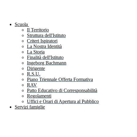
Scuola
Il Territorio
Struttura dell'Istituto
Criteri Ispiratori
La Nostra Identità
La Storia
Finalità dell'Istituto
Ingeborg Bachmann
Dirigente
R.S.U.
Piano Triennale Offerta Formativa
RAV
Patto Educativo di Corresponsabilità
Regolamenti
Uffici e Orari di Apertura al Pubblico
Servizi famiglie