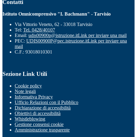
Contatti
Istituto Omnicomprensivo "I. Bachmann" - Tarvisio
Via Vittorio Veneto, 62 - 33018 Tarvisio
Tel:
Tel. 0428/40107
Email:
udis00900p@istruzione.it
Link per inviare una mail
PEC:
UDIS00900P@pec.istruzione.it
Link per inviare una
mail
C.F.: 93018010301
Sezione Link Utili
Cookie policy
Note legali
Informativa Privacy
Ufficio Relazioni con il Pubblico
Dichiarazione di accessibilità
Obiettivi di accessibilità
Whistleblowing
Gestione consensi cookie
Amministrazione trasparente