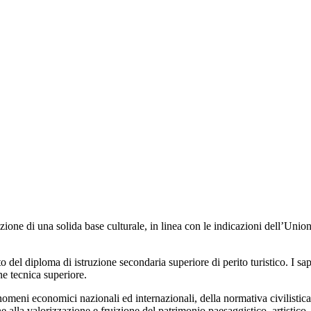
struzione di una solida base culturale, in linea con le indicazioni dell’Un
o del diploma di istruzione secondaria superiore di perito turistico. I s
ne tecnica superiore.
meni economici nazionali ed internazionali, della normativa civilistica
ne alla valorizzazione e fruizione del patrimonio paesaggistico, artistic