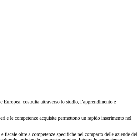
ione Europea, costruita attraverso lo studio, l’apprendimento e
aperi e le competenze acquisite permettono un rapido inserimento nel
 e fiscale oltre a competenze specifiche nel comparto delle aziende del
o, culturale, artigianale, enogastronomico. Integra le competenze