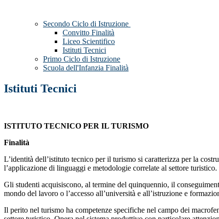
Secondo Ciclo di Istruzione
Convitto Finalità
Liceo Scientifico
Istituti Tecnici
Primo Ciclo di Istruzione
Scuola dell'Infanzia Finalità
Istituti Tecnici
ISTITUTO TECNICO PER IL TURISMO
Finalità
L’identità dell’istituto tecnico per il turismo si caratterizza per la co
l’applicazione di linguaggi e metodologie correlate al settore turistico.
Gli studenti acquisiscono, al termine del quinquennio, il conseguiment
mondo del lavoro o l’accesso all’università e all’istruzione e formazio
Il perito nel turismo ha competenze specifiche nel campo dei macrofeno
settore turistico. Opera nel sistema produttivo con particolare attenzio