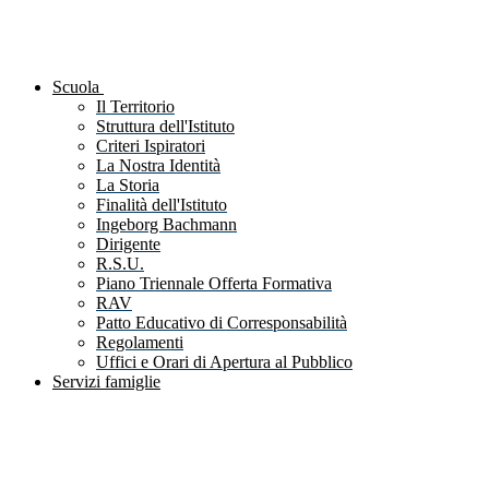
Scuola
Il Territorio
Struttura dell'Istituto
Criteri Ispiratori
La Nostra Identità
La Storia
Finalità dell'Istituto
Ingeborg Bachmann
Dirigente
R.S.U.
Piano Triennale Offerta Formativa
RAV
Patto Educativo di Corresponsabilità
Regolamenti
Uffici e Orari di Apertura al Pubblico
Servizi famiglie