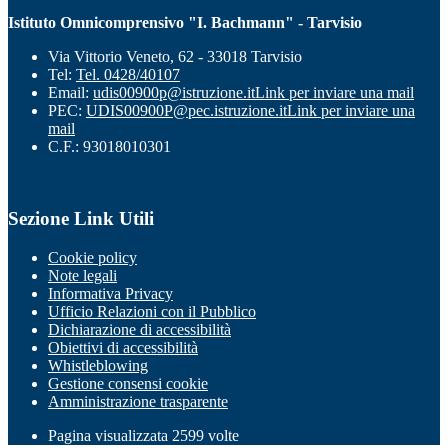
Istituto Omnicomprensivo "I. Bachmann" - Tarvisio
Via Vittorio Veneto, 62 - 33018 Tarvisio
Tel:
Tel. 0428/40107
Email:
udis00900p@istruzione.it
Link per inviare una mail
PEC:
UDIS00900P@pec.istruzione.it
Link per inviare una
mail
C.F.: 93018010301
Sezione Link Utili
Cookie policy
Note legali
Informativa Privacy
Ufficio Relazioni con il Pubblico
Dichiarazione di accessibilità
Obiettivi di accessibilità
Whistleblowing
Gestione consensi cookie
Amministrazione trasparente
Pagina visualizzata
2599
volte