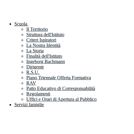
Scuola
Il Territorio
Struttura dell'Istituto
Criteri Ispiratori
La Nostra Identità
La Storia
Finalità dell'Istituto
Ingeborg Bachmann
Dirigente
R.S.U.
Piano Triennale Offerta Formativa
RAV
Patto Educativo di Corresponsabilità
Regolamenti
Uffici e Orari di Apertura al Pubblico
Servizi famiglie