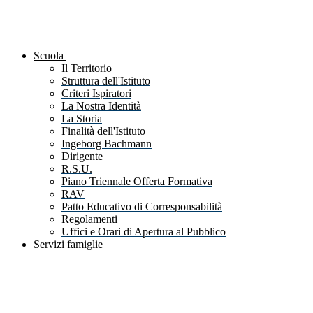
Scuola
Il Territorio
Struttura dell'Istituto
Criteri Ispiratori
La Nostra Identità
La Storia
Finalità dell'Istituto
Ingeborg Bachmann
Dirigente
R.S.U.
Piano Triennale Offerta Formativa
RAV
Patto Educativo di Corresponsabilità
Regolamenti
Uffici e Orari di Apertura al Pubblico
Servizi famiglie