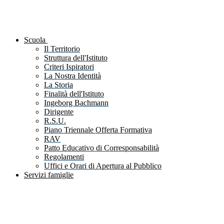
Scuola
Il Territorio
Struttura dell'Istituto
Criteri Ispiratori
La Nostra Identità
La Storia
Finalità dell'Istituto
Ingeborg Bachmann
Dirigente
R.S.U.
Piano Triennale Offerta Formativa
RAV
Patto Educativo di Corresponsabilità
Regolamenti
Uffici e Orari di Apertura al Pubblico
Servizi famiglie