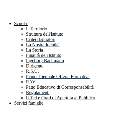
Scuola
Il Territorio
Struttura dell'Istituto
Criteri Ispiratori
La Nostra Identità
La Storia
Finalità dell'Istituto
Ingeborg Bachmann
Dirigente
R.S.U.
Piano Triennale Offerta Formativa
RAV
Patto Educativo di Corresponsabilità
Regolamenti
Uffici e Orari di Apertura al Pubblico
Servizi famiglie