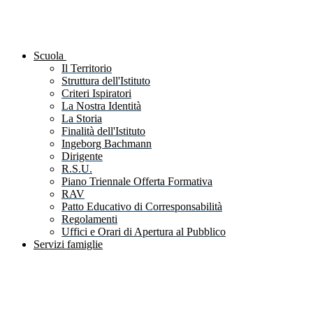
Scuola
Il Territorio
Struttura dell'Istituto
Criteri Ispiratori
La Nostra Identità
La Storia
Finalità dell'Istituto
Ingeborg Bachmann
Dirigente
R.S.U.
Piano Triennale Offerta Formativa
RAV
Patto Educativo di Corresponsabilità
Regolamenti
Uffici e Orari di Apertura al Pubblico
Servizi famiglie