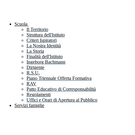
Scuola
Il Territorio
Struttura dell'Istituto
Criteri Ispiratori
La Nostra Identità
La Storia
Finalità dell'Istituto
Ingeborg Bachmann
Dirigente
R.S.U.
Piano Triennale Offerta Formativa
RAV
Patto Educativo di Corresponsabilità
Regolamenti
Uffici e Orari di Apertura al Pubblico
Servizi famiglie