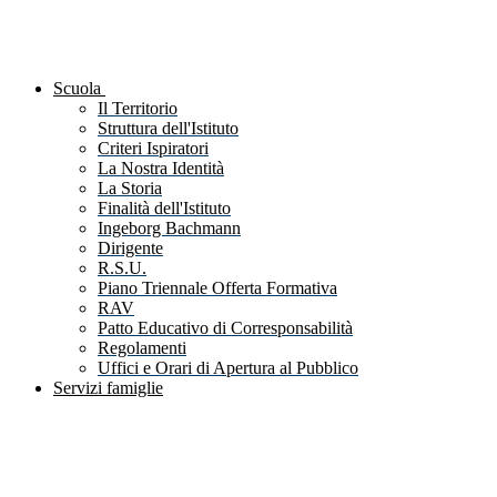
Scuola
Il Territorio
Struttura dell'Istituto
Criteri Ispiratori
La Nostra Identità
La Storia
Finalità dell'Istituto
Ingeborg Bachmann
Dirigente
R.S.U.
Piano Triennale Offerta Formativa
RAV
Patto Educativo di Corresponsabilità
Regolamenti
Uffici e Orari di Apertura al Pubblico
Servizi famiglie