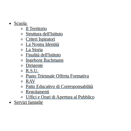
Scuola
Il Territorio
Struttura dell'Istituto
Criteri Ispiratori
La Nostra Identità
La Storia
Finalità dell'Istituto
Ingeborg Bachmann
Dirigente
R.S.U.
Piano Triennale Offerta Formativa
RAV
Patto Educativo di Corresponsabilità
Regolamenti
Uffici e Orari di Apertura al Pubblico
Servizi famiglie