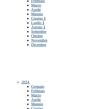
Febbraio
Marzo
Aprile
Maggio
Giugno
1
Luglio
1
Agosto
1
Settembre
Ottobre
Novembre
Dicembre
2024
Gennaio
Febbraio
Marzo
Aprile
Maggio
Giugno