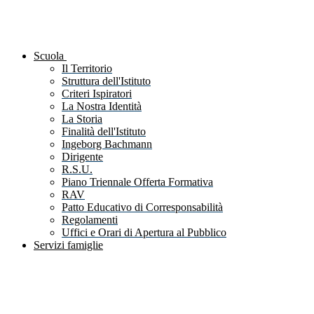
Scuola
Il Territorio
Struttura dell'Istituto
Criteri Ispiratori
La Nostra Identità
La Storia
Finalità dell'Istituto
Ingeborg Bachmann
Dirigente
R.S.U.
Piano Triennale Offerta Formativa
RAV
Patto Educativo di Corresponsabilità
Regolamenti
Uffici e Orari di Apertura al Pubblico
Servizi famiglie