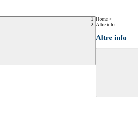
Home
>
Altre info
Altre info