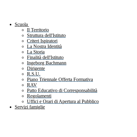
Scuola
Il Territorio
Struttura dell'Istituto
Criteri Ispiratori
La Nostra Identità
La Storia
Finalità dell'Istituto
Ingeborg Bachmann
Dirigente
R.S.U.
Piano Triennale Offerta Formativa
RAV
Patto Educativo di Corresponsabilità
Regolamenti
Uffici e Orari di Apertura al Pubblico
Servizi famiglie