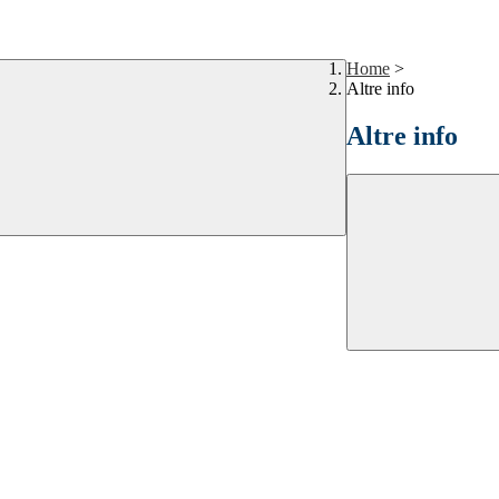
Home
>
Altre info
Altre info