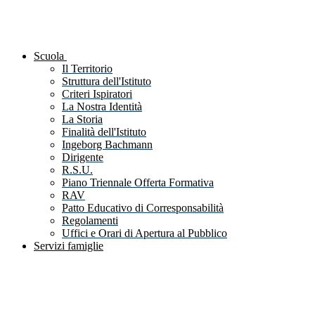
Scuola
Il Territorio
Struttura dell'Istituto
Criteri Ispiratori
La Nostra Identità
La Storia
Finalità dell'Istituto
Ingeborg Bachmann
Dirigente
R.S.U.
Piano Triennale Offerta Formativa
RAV
Patto Educativo di Corresponsabilità
Regolamenti
Uffici e Orari di Apertura al Pubblico
Servizi famiglie