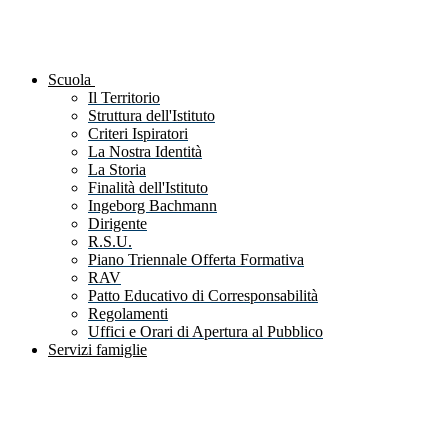
Scuola
Il Territorio
Struttura dell'Istituto
Criteri Ispiratori
La Nostra Identità
La Storia
Finalità dell'Istituto
Ingeborg Bachmann
Dirigente
R.S.U.
Piano Triennale Offerta Formativa
RAV
Patto Educativo di Corresponsabilità
Regolamenti
Uffici e Orari di Apertura al Pubblico
Servizi famiglie