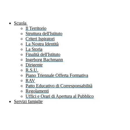
Scuola
Il Territorio
Struttura dell'Istituto
Criteri Ispiratori
La Nostra Identità
La Storia
Finalità dell'Istituto
Ingeborg Bachmann
Dirigente
R.S.U.
Piano Triennale Offerta Formativa
RAV
Patto Educativo di Corresponsabilità
Regolamenti
Uffici e Orari di Apertura al Pubblico
Servizi famiglie