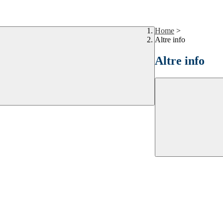
Home
>
Altre info
Altre info