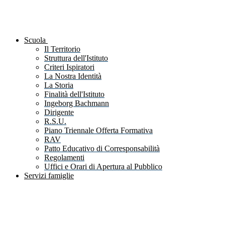
Scuola
Il Territorio
Struttura dell'Istituto
Criteri Ispiratori
La Nostra Identità
La Storia
Finalità dell'Istituto
Ingeborg Bachmann
Dirigente
R.S.U.
Piano Triennale Offerta Formativa
RAV
Patto Educativo di Corresponsabilità
Regolamenti
Uffici e Orari di Apertura al Pubblico
Servizi famiglie